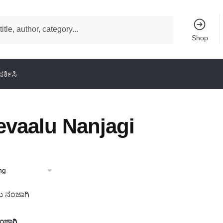
Shop
ರ್ಕಿಸಿ
evaalu Nanjagi
ಂಜಾಗಿ