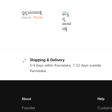
₹100.00.
₹90.00.
ಸ್ವಪ್ನ ವಾಸವದತ್ತೆ
Original
Current
₹
60.00
₹
54.00
price
price
was:
is:
₹60.00.
₹54.00.
Shipping & Delivery
2-4 days within Karnataka, 7-12 days outside
Karnataka
About
Help
Founder
Custome