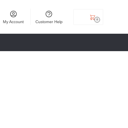
₹
0.00
0
My Account
Customer Help