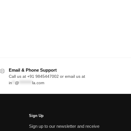
Email & Phone Support
Call us at +91 9845447002 or email us at
in
**
@
*********
la.com
Sign Up
Sign up to our newsletter and receive