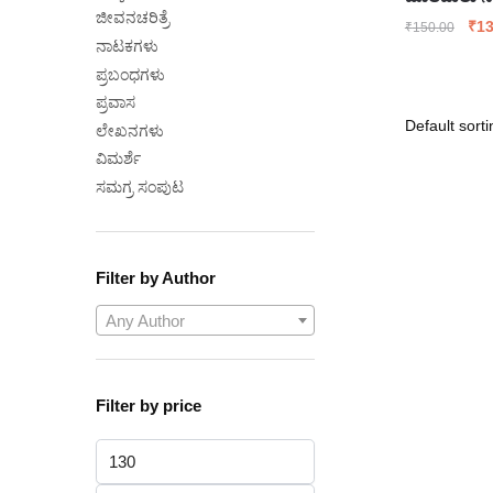
ಜೀವನಚರಿತ್ರೆ
Ori
₹
13
₹
150.00
ನಾಟಕಗಳು
pri
was
ಪ್ರಬಂಧಗಳು
₹15
ಪ್ರವಾಸ
ಲೇಖನಗಳು
ವಿಮರ್ಶೆ
ಸಮಗ್ರ ಸಂಪುಟ
Filter by Author
Any Author
Filter by price
Min
price