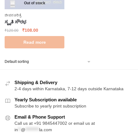
Out of stock
ಜೀವನಚರಿತ್ರೆ
ಸ್ಮೃತಿ ಸೌರಭ
Original
Current
₹
108.00
₹
120.00
price
price
Read more
was:
is:
₹120.00.
₹108.00.
Shipping & Delivery
2-4 days within Karnataka, 7-12 days outside Karnataka
Yearly Subscription available
Subscribe to yearly print subscription
Email & Phone Support
Call us at +91 9845447002 or email us at
in
**
@
*********
la.com