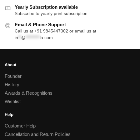
Yearly Subscription available
Subscribe to yearly print subscription
Email & Phone Support
Call us at +91 9845447002 or email us at
in
**
@
*********
la.com
About
Founder
History
Awards & Recognitions
Wishlist
Help
Customer Help
Cancellation and Return Policies