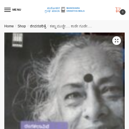
Skip
Skip
to
to
MENU
0
navigation
content
Home
/
Shop
/
ಜೀವನಚರಿತ್ರೆ
/
ಕಣ್ಣಾ ಮುಚ್ಛೇ…. ಕಾಡೇ ಗೂಡೇ….
🔍