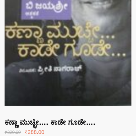
ಕಣ್ಣಾ ಮುಚ್ಛೇ…. ಕಾಡೇ ಗೂಡೇ….
Original
Current
₹
288.00
₹
320.00