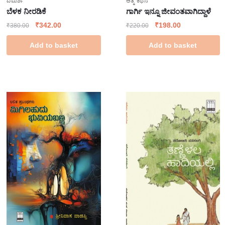
ವಿಮರ್ಶೆ
ಆತ್ಮ ಕಥನ
ಬೆಳಕ ನೀರಡಿಕೆ
ಗಾರ್ಗಿ ಇನ್ನೂ ಜೀವಂತವಾಗಿದ್ದಾಳೆ
₹
342.00
₹
198.00
₹
380.00
₹
220.00
Add to basket
Add to basket