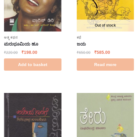
Out of stock
ಆತ್ಮ ಕಥನ
ಕಥೆ
ಮರುಭೂಮಿಯ ಹೂ
ಜಯ
₹
198.00
₹
585.00
₹
220.00
₹
650.00
Add to basket
Read more