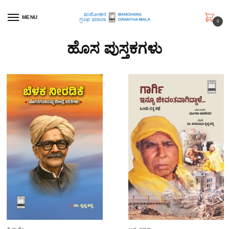
MENU
0
ಹೊಸ ಪುಸ್ತಕಗಳು