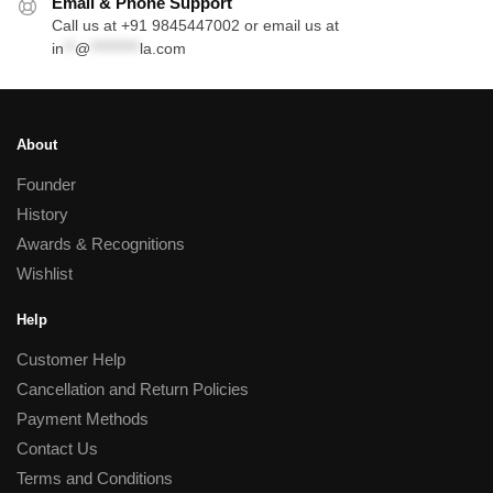
Email & Phone Support
Call us at +91 9845447002 or email us at
in
**
@
*********
la.com
About
Founder
History
Awards & Recognitions
Wishlist
Help
Customer Help
Cancellation and Return Policies
Payment Methods
Contact Us
Terms and Conditions