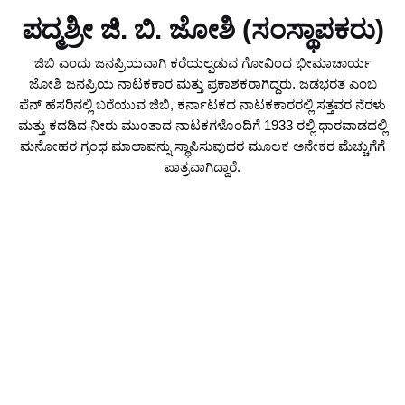
ಪದ್ಮಶ್ರೀ ಜಿ. ಬಿ. ಜೋಶಿ (ಸಂಸ್ಥಾಪಕರು)
ಜಿಬಿ ಎಂದು ಜನಪ್ರಿಯವಾಗಿ ಕರೆಯಲ್ಪಡುವ ಗೋವಿಂದ ಭೀಮಾಚಾರ್ಯ
ಜೋಶಿ ಜನಪ್ರಿಯ ನಾಟಕಕಾರ ಮತ್ತು ಪ್ರಕಾಶಕರಾಗಿದ್ದರು. ಜಡಭರತ ಎಂಬ
ಪೆನ್ ಹೆಸರಿನಲ್ಲಿ ಬರೆಯುವ ಜಿಬಿ, ಕರ್ನಾಟಕದ ನಾಟಕಕಾರರಲ್ಲಿ ಸತ್ತವರ ನೆರಳು
ಮತ್ತು ಕದಡಿದ ನೀರು ಮುಂತಾದ ನಾಟಕಗಳೊಂದಿಗೆ 1933 ರಲ್ಲಿ ಧಾರವಾಡದಲ್ಲಿ
ಮನೋಹರ ಗ್ರಂಥ ಮಾಲಾವನ್ನು ಸ್ಥಾಪಿಸುವುದರ ಮೂಲಕ ಅನೇಕರ ಮೆಚ್ಚುಗೆಗೆ
ಪಾತ್ರವಾಗಿದ್ದಾರೆ.