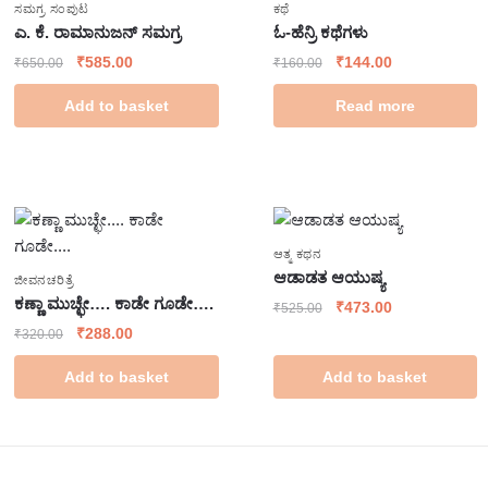
ಸಮಗ್ರ ಸಂಪುಟ
ಕಥೆ
ಎ. ಕೆ. ರಾಮಾನುಜನ್ ಸಮಗ್ರ
ಓ-ಹೆನ್ರಿ ಕಥೆಗಳು
₹
585.00
₹
144.00
₹
650.00
₹
160.00
Add to basket
Read more
ಆತ್ಮ ಕಥನ
ಆಡಾಡತ ಆಯುಷ್ಯ
ಜೀವನಚರಿತ್ರೆ
ಕಣ್ಣಾ ಮುಚ್ಛೇ…. ಕಾಡೇ ಗೂಡೇ….
₹
473.00
₹
525.00
₹
288.00
₹
320.00
Add to basket
Add to basket