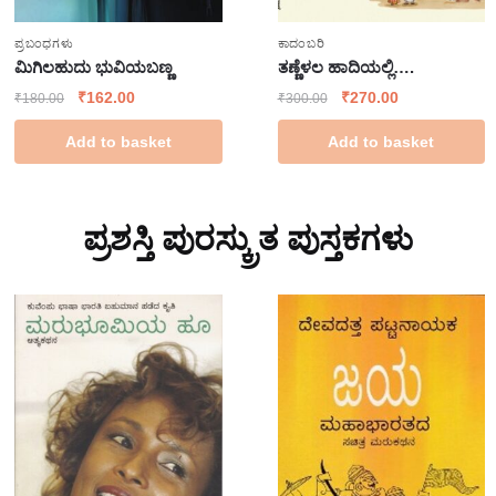
ಪ್ರಬಂಧಗಳು
ಕಾದಂಬರಿ
ಮಿಗಿಲಹುದು ಭುವಿಯಬಣ್ಣ
ತಣ್ಣೆಳಲ ಹಾದಿಯಲ್ಲಿ….
₹
162.00
₹
270.00
₹
180.00
₹
300.00
Add to basket
Add to basket
ಪ್ರಶಸ್ತಿ ಪುರಸ್ಕ್ರುತ ಪುಸ್ತಕಗಳು