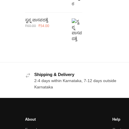
was:
is:
₹100.00.
₹90.00.
ಸ್ವಪ್ನ ವಾಸವದತ್ತೆ
Original
Current
₹
60.00
₹
54.00
price
price
was:
is:
₹60.00.
₹54.00.
Shipping & Delivery
2-4 days within Karnataka, 7-12 days outside
Karnataka
About
Help