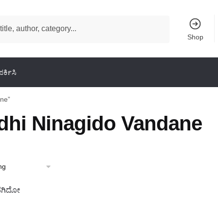
Shop
ರ್ಕಿಸಿ
ane”
idhi Ninagido Vandane