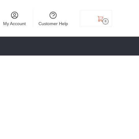
₹
0.00
0
My Account
Customer Help