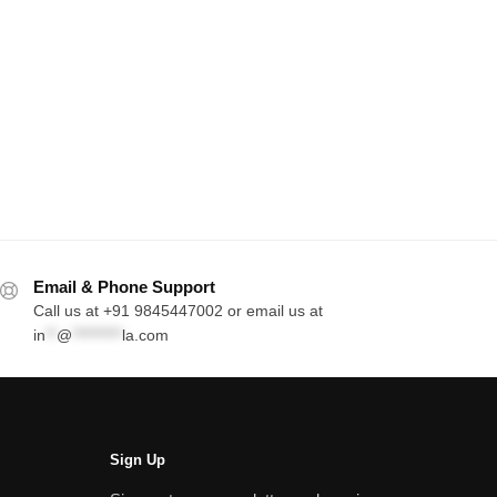
Email & Phone Support
Call us at +91 9845447002 or email us at
in
**
@
*********
la.com
Sign Up