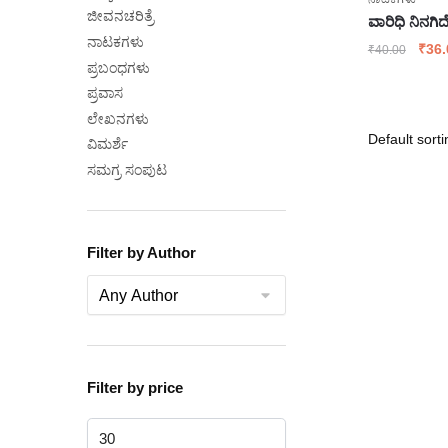
ಜೀವನಚರಿತ್ರೆ
ವಾರಿಧಿ ನಿನಗ
ನಾಟಕಗಳು
Origi
₹
36.
₹
40.00
ಪ್ರಬಂಧಗಳು
price
was:
ಪ್ರವಾಸ
₹40.
ಲೇಖನಗಳು
ವಿಮರ್ಶೆ
ಸಮಗ್ರ ಸಂಪುಟ
Filter by Author
Filter by price
Min