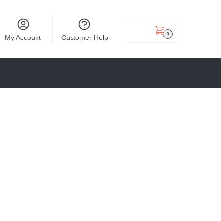
₹
0.00
0
My Account
Customer Help