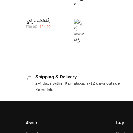
was:
is:
₹100.00.
₹90.00.
ಸ್ವಪ್ನ ವಾಸವದತ್ತೆ
Original
Current
₹
60.00
₹
54.00
price
price
was:
is:
₹60.00.
₹54.00.
Shipping & Delivery
2-4 days within Karnataka, 7-12 days outside
Karnataka
About
Help