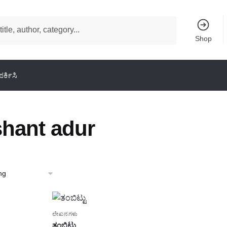
Shop
ರ್ಕಿಸಿ
shant adur
ಲೇಖನಗಳು
ತಂಬಿಟ್ಟು