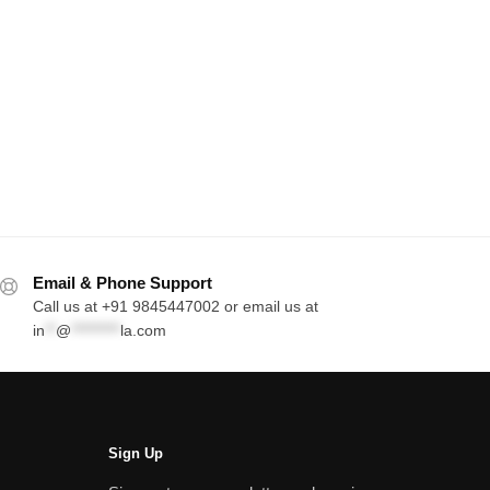
Email & Phone Support
Call us at +91 9845447002 or email us at
in
**
@
*********
la.com
Sign Up