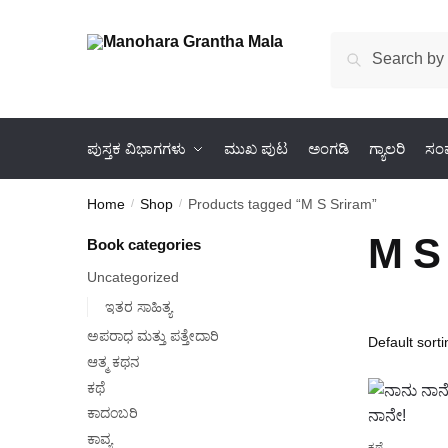
Skip
Skip
to
to
Search
Search
navigation
content
for:
ಪುಸ್ತಕ ವಿಭಾಗಗಳು
ಮುಖ ಪುಟ
ಅಂಗಡಿ
ಗ್ಯಾಲರಿ
ಸಂಪ
Home
Shop
Products tagged “M S Sriram”
/
/
M S
Book categories
Uncategorized
ಇತರ ಸಾಹಿತ್ಯ
ಅಪರಾಧ ಮತ್ತು ಪತ್ತೇದಾರಿ
ಆತ್ಮ ಕಥನ
ಕಥೆ
ಕಾದಂಬರಿ
ಕಾವ್ಯ
ಕಥೆ