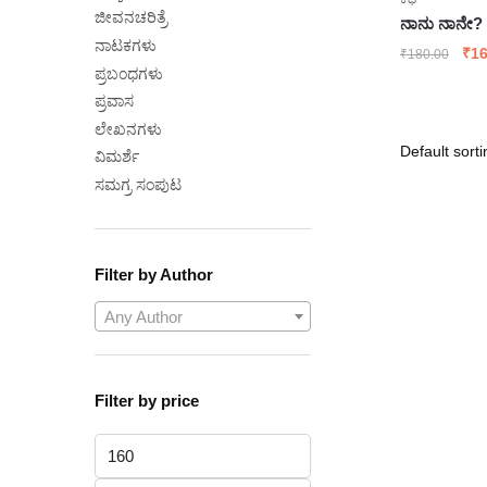
ಜೀವನಚರಿತ್ರೆ
ನಾನು ನಾನೇ? 
ನಾಟಕಗಳು
Ori
₹
16
₹
180.00
ಪ್ರಬಂಧಗಳು
pri
was
ಪ್ರವಾಸ
₹18
ಲೇಖನಗಳು
ವಿಮರ್ಶೆ
ಸಮಗ್ರ ಸಂಪುಟ
Filter by Author
Any Author
Filter by price
Min
price