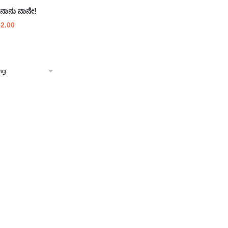
ನಾನು ನಾನೇ!
ginal
Current
2.00
ce
price
:
is:
0.00.
₹162.00.