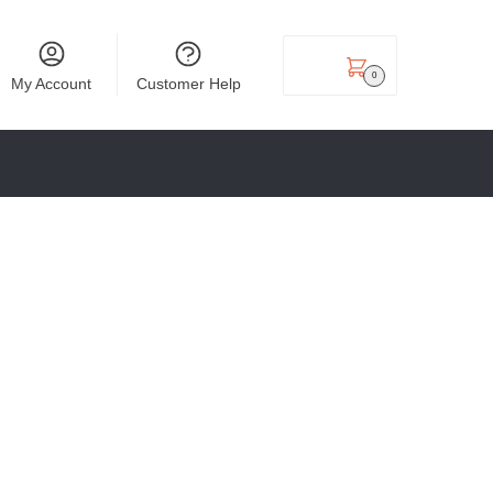
₹
0.00
0
My Account
Customer Help