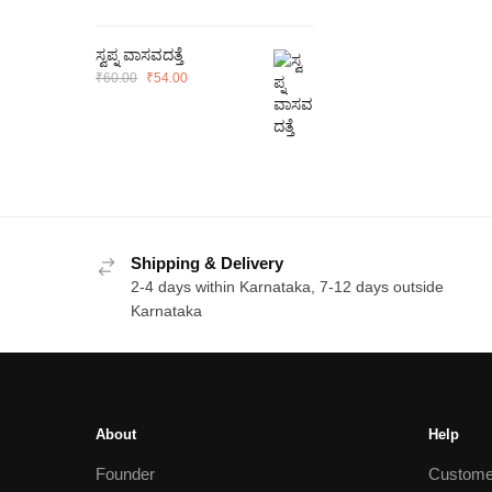
₹100.00.
₹90.00.
ಸ್ವಪ್ನ ವಾಸವದತ್ತೆ
Original
Current
₹
60.00
₹
54.00
price
price
was:
is:
₹60.00.
₹54.00.
Shipping & Delivery
2-4 days within Karnataka, 7-12 days outside
Karnataka
About
Help
Founder
Custome