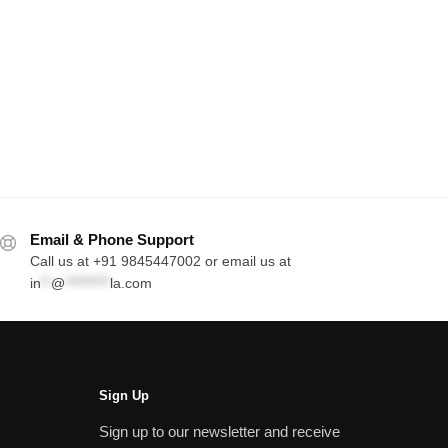
Email & Phone Support
Call us at +91 9845447002 or email us at
in
**
@
*********
la.com
Sign Up
Sign up to our newsletter and receive