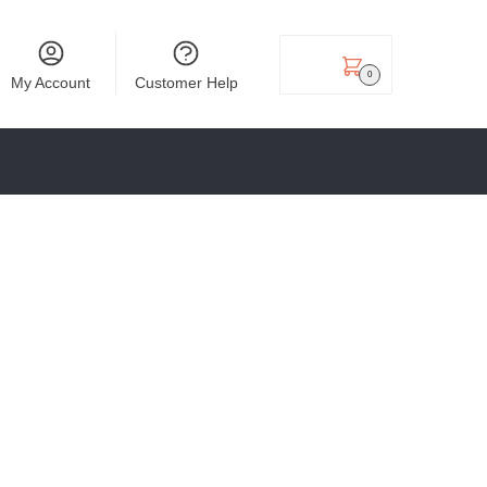
₹
0.00
0
My Account
Customer Help