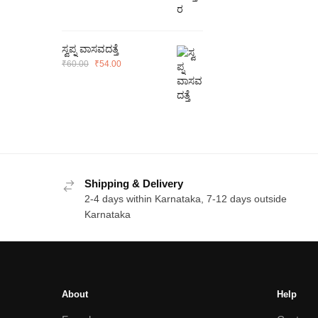
was:
is:
₹100.00.
₹90.00.
ಸ್ವಪ್ನ ವಾಸವದತ್ತೆ
Original
Current
₹
60.00
₹
54.00
price
price
was:
is:
₹60.00.
₹54.00.
Shipping & Delivery
2-4 days within Karnataka, 7-12 days outside
Karnataka
About
Help