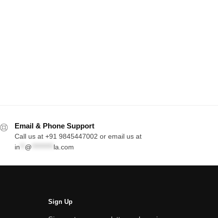
Email & Phone Support
Call us at +91 9845447002 or email us at
in
**
@
*********
la.com
Sign Up