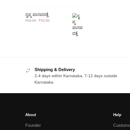
₹100.00.
₹90.00.
ಸ್ವಪ್ನ ವಾಸವದತ್ತೆ
Original
Current
₹
60.00
₹
54.00
price
price
was:
is:
₹60.00.
₹54.00.
Shipping & Delivery
2-4 days within Karnataka, 7-12 days outside
Karnataka
About
Help
Founder
Custome