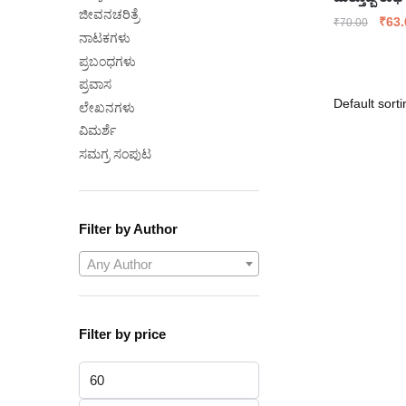
ಜೀವನಚರಿತ್ರೆ
Origi
₹
63.
₹
70.00
ನಾಟಕಗಳು
price
was:
ಪ್ರಬಂಧಗಳು
₹70.
ಪ್ರವಾಸ
ಲೇಖನಗಳು
ವಿಮರ್ಶೆ
ಸಮಗ್ರ ಸಂಪುಟ
Filter by Author
Any Author
Filter by price
Min
price