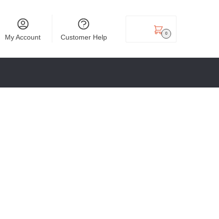
₹
0.00
0
My Account
Customer Help