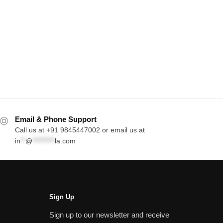
Email & Phone Support
Call us at +91 9845447002 or email us at
in
**
@
*********
la.com
Sign Up
Sign up to our newsletter and receive