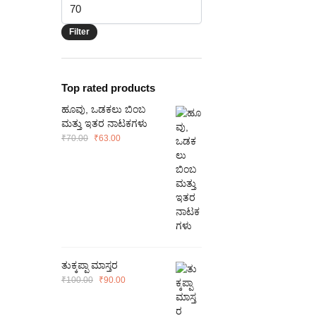
Max
price
Filter
Top rated products
ಹೂವು, ಒಡಕಲು ಬಿಂಬ
ಮತ್ತು ಇತರ ನಾಟಕಗಳು
Original
Current
₹
70.00
₹
63.00
price
price
was:
is:
₹70.00.
₹63.00.
ತುಕ್ಕಪ್ಪಾ ಮಾಸ್ತರ
Original
Current
₹
100.00
₹
90.00
price
price
was:
is: