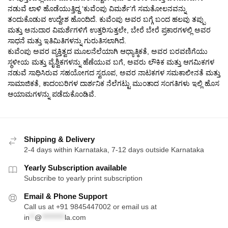
ನಡುವೆ ಲಾಳಿ ಹೊಡೆಯುತ್ತಿದ್ದ ‘ಕುವೆಂಪು ವಿಮರ್ಶೆ’ಗೆ ಸಮತೋಲನವನ್ನು
ತಂದುಕೊಡುವ ಉದ್ದೇಶ ಹೊಂದಿದೆ. ಕುವೆಂಪು ಅವರ ಬಗ್ಗೆ ಬಂದ ಹಲವು ತಪ್ಪು
ಮತ್ತು ಅನುದಾರ ವಿಮರ್ಶೆಗಳಿಗೆ ಉತ್ತರಿಸುತ್ತಲೇ, ಬೇರೆ ಬೇರೆ ಪ್ರಕಾರಗಳಲ್ಲಿ ಅವರ
ಸಾಧನೆ ಮತ್ತು ಇತಿಮಿತಿಗಳನ್ನು ಗುರುತಿಸಲಾಗಿದೆ.
ಕುವೆಂಪು ಅವರ ವ್ಯಕ್ತಿತ್ವದ ಮೂಲನೆಲೆಯಾಗಿ ಆಧ್ಯಾತ್ಮಿಕತೆ, ಅವರ ಬರವಣಿಗೆಯು
ಸ್ಥಳೀಯ ಮತ್ತು ವೈಶ್ವಿಕಗಳನ್ನು ಹೆಣೆಯುವ ಬಗೆ, ಅವರು ಲೌಕಿಕ ಮತ್ತು ಆಗಮಿಕಗಳ
ನಡುವೆ ಸಾಧಿಸಿರುವ ಸಹಯೋಗದ ಸ್ವರೂಪ, ಅವರ ನಾಟಕಗಳ ಸಮಕಾಲೀನತೆ ಮತ್ತು
ಸಾಮಾಜಿಕತೆ, ಕಾದಂಬರಿಗಳ ದಾರ್ಶನಿಕ ನೆಲೆಗಟ್ಟು ಮುಂತಾದ ಸಂಗತಿಗಳು ಇಲ್ಲಿ ಹೊಸ
ಆಯಾಮಗಳನ್ನು ಪಡೆದುಕೊಂಡಿವೆ.
Shipping & Delivery
2-4 days within Karnataka, 7-12 days outside Karnataka
Yearly Subscription available
Subscribe to yearly print subscription
Email & Phone Support
Call us at +91 9845447002 or email us at
in
**
@
*********
la.com